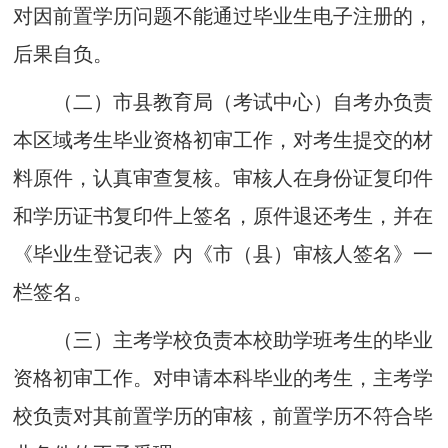
对因前置学历问题不能通过毕业生电子注册的
，
后果
自负
。
（二）
市县教育局（考试中心）自考办负责
本
区域
考
生
毕
业资格
初审工
作
，
对考生
提
交
的材
料
原
件，认真审
查
复核
。
审
核人
在
身份
证
复印
件
和
学历
证书复印件上
签名，
原件退还考生
，
并在
《毕业
生
登记表》内《市（县）审核人签
名
》一
栏签名。
（三）
主考
学校
负责本
校
助
学
班考
生
的
毕
业
资格初
审
工
作
。对申请
本科毕业
的
考生，主考学
校
负责
对
其
前置学历
的
审
核，
前
置学
历不
符
合毕