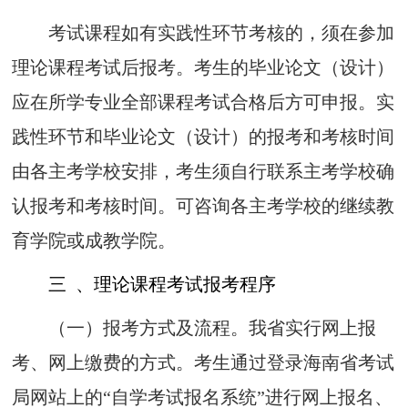
考试
课程
如有实践
性环节考
核的
，须在参加
理论课程考试后报考
。考
生的
毕
业论文（
设
计）
应
在所学专业全部课程考试
合
格后方可
申报
。
实
践
性环
节和
毕业论文（设
计）
的
报考和考核时间
由各主考学校安排，考生须自
行
联系主考学校确
认报
考和
考核
时间
。可
咨询
各主考学校的继续教
育学院或成教学院。
三 、理论课程考试报考程序
（一）
报考方式及流程。
我省实行网上报
考、网上缴费的方式。考生通过登
录
海南省考试
局网站上的“自学考试报名系统”进行网上报名、