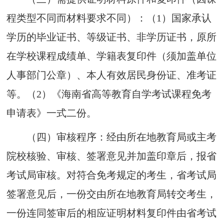
程类型不同而材料要求不同）：
（
1）国
家承认
学历的
毕业证书、等级证书、
非学历证
书，原所
在学校课程成绩单、学籍表复印件（须加盖单位
人事部门公章）、本人
有效居民
身份证、准考证
等。（2）《海南省高等教育自学考试课程免考
申请表》一式二份。
（四）
审
核程序
：经由所在地教育
局
或
主考
院校
核验、审核、签署意见并
加盖
印
章
后，报省
考试局
审核。对符合免考规定的考生，省
考试局
签署意见后
，
一份交由所在地教育
局
转
交考生
，
一份连同签审后的相应证明材料复印件由省
考试