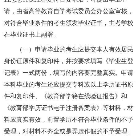
请，由省高等教育自学考试委员会办
公室
审核，
对
符合毕业条件的考生
颁发毕业证书，主考学校
在毕业证书上副署。
（一）
申
请
毕
业
的
考生
应提
交
本人
有效居民
身份证原
件和
复印件，
并
按要求填写《毕业生登
记表》一式两份，
填
写
的内容要完
整
真
实
。申
请
本科毕业的考生
还
应提交
专科或
以上
学历证书原
件和复印件、
《教育
部学籍在线
验
证报
告
》
和
《教育
部学历证书电子注册备案表》
等
材料
，
材
料应真实有效，
前
置学
历不
符
合毕业
条件
的
不予
受理
，对材料不齐全或是弄虚作假的不予受理。