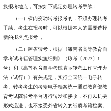
换报考地点，可按如下规定办理转考手续
：
（一）
省内变
动
转
考
报考的，不须办理转考
手续。考生在报考时，可以根据本人的需要选择
新的报名点报考 。
（二）
跨省转考，
根据《海南省高等教育自
学考试考籍管理实施细则》
（
琼
考
〔
2023
〕
1
号
）
和
《高等教育自学考试省际
转考工作管理办
法（试行）》
有关规定，实行
全国统一电子转
考。转考考生的考籍电子档案统一通过教育
部教
育考试院
转考平台进行转发和接收，不再以机要
形式递送，也不接受外省转入的纸质考籍档案。