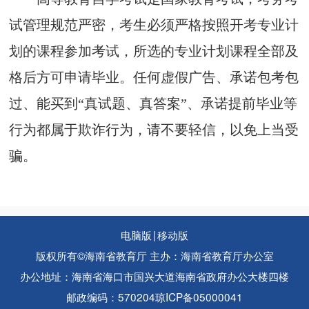
试管理
规范
严
密
，考生必须
严格
按照开考
专业计
划的
课程参加考试，
所选的专业计划
课程
全部
及
格后方可申请毕业
。
任何
虚假广告、
承诺包考包
过、
能买到
“真试题、真答案”、承诺提前毕业等
行为都属于欺诈行为，请不要轻信，以免上当受
骗。
电脑版
|
移动版
版权所有©海南省教育厅 主办：海南省教育厅办公室
办公地址：海南省海口市国兴大道海南省政府办公大楼四楼
邮政编码：570204
琼ICP备05000041