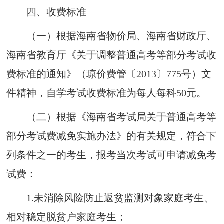
四
、
收费标准
（一）
根据海南省物价局、海南省财政厅、
海南省教育厅《关于调整普通高考等部分考试收
费标准的通知》（琼价费管〔2013〕775号）文
件精神，自学考试收费标准为每人每科50元。
（二）
根据《
海南省考试局
关于
普通高考
等
部分考试费
减免
实施办法》的
有关规定
，
符合下
列
条件之一的考生
，报考当
次考试可申请减免考
试费
：
1.
未
消除风险防止返贫
监
测对象
家庭考
生、
相对稳定脱贫户家庭
考
生
；