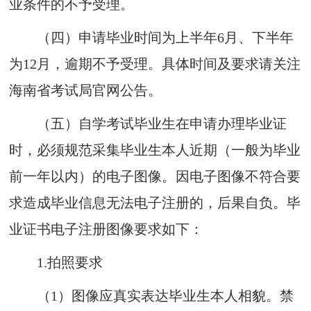
业
条件
的
不予
受理
。
（四）
申请毕业时间为上半年6月、下
半年
为12月，逾期不予受理。具体时间及
要求请
关注
海
南省考试局官网
公告。
（五）
自学考试毕业生
在
申
请办理毕业证
时，
必
须规范采集
毕
业生本人近期（
一
般为
毕
业
前一年以内）
的
电子图像
。因
电子图
像
不符
合
要
求造
成毕
业信息无法电子注册的，后果自负。
毕
业证
书电
子
注册
图像要求
如下
：
1.
拍照要求
（1）
图像应真实表达毕业生本人相貌。禁