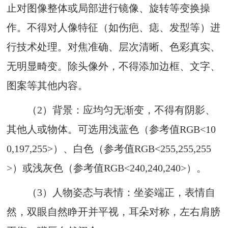
止
对图像整体或局部进行镜像、旋转等变换操
作。不得对人像特征（如伤疤、痣、发型等）进
行技术处理。对焦准确、层次清晰、色彩真实、
无明显畸变。除头像外，不得添加边框、文字、
图案等其他内容。
（2）
背景：应均匀无渐变，不得有阴影、
其他人或物体。可选用浅蓝色（参考值
RGB<10
0,197,255>
）、白色（参考值
RGB<255,255,255
>
）或浅灰色（参考值
RGB<240,240,240>
）。
（3）
人物姿态与表
情：坐姿端正，表情自
然，双眼自然睁开并平视，耳朵对称，左右肩膀