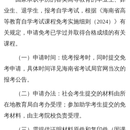
业生、退学生，报考自学考试，
根据《海
南省高
等
教育自学考试课程免考实施细
则
（
2024
）
》有
关规定，
申请免考已学过并取得合格成绩的有关
课程。
（一）
申
请
时间：统考报
考时
，
同
时
提
交免
考
申
请
，
具体时间详见海
南省考试局官
网当次的
报考公告。
（二）
申
请办法：
社会考生提交
的材料
由所
在地教育
局
自考办受理；参加助学考生提
交的
免
考
材料
，
由主考院校负责受理。
（三）
需提供证明材料原件和
复
印
件
（因课