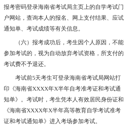
报考密码登
录海南省考试
局主页上的自学考试
门
户网站，查询本人的报名
、网上支付结果、应试
通知单、考试成绩等有关信息。
（六）
报
考成
功
后，考生因个人原因，
不能
参加
考试的，
视为自动放弃考试资格，
所
支
付的
考试
费不予退
还
。
考试前
5
天考生可登
录海南省考试
局网站打
印《海南省XXXX年X半年自考准考证和考试通
知单》。考试时，考生凭本人有效居民身份证和
《海南省XXXX年X半年高
等教育
自学考试准考
证和考试通知单》进入考场参加考试。