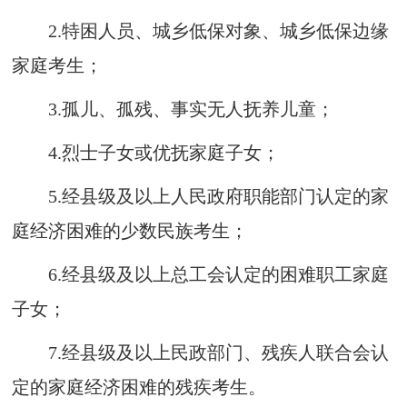
2.
特困
人员、城乡低保对象、
城乡
低保边缘
家庭考生；
3.
孤儿
、孤残、事实无人抚养儿童；
4.
烈士子女或
优抚家庭子女；
5.
经
县级及以上人民政府职能部
门
认定的家
庭经济困难的少数民族考生；
6.
经
县级及以上
总工会
认定的困难职工家庭
子女；
7.
经
县级及以上
民政
部门、残疾
人联合
会认
定的家庭经济困难的残疾考生。