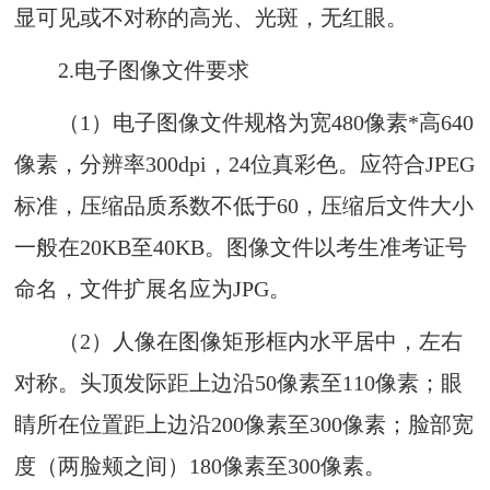
显可见或不对称的高光、光斑，无红眼。
2.
电子图像文件要求
（1）
电子图像文件规格为宽
480
像素
*
高
640
像素，分辨率
300dpi
，
24
位真彩色。应符合
JPEG
标准，压缩品质系数不低于
60
，压缩后文件大小
一般在
20KB
至
40KB
。图像文
件以考生
准考
证号
命名
，文件扩展名应为
JPG
。
（2）
人像在图像矩形框内水平居中，左右
对称。头顶发际距上边沿
50
像素至
110
像素；眼
睛所在位置距上边沿
200
像素至
300
像素；脸部宽
度（两脸颊之间）
180
像素至
300
像素。