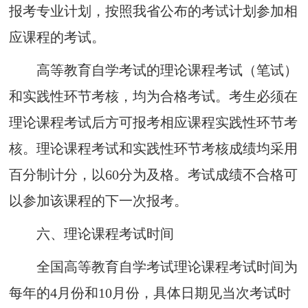
报考专业计
划，按
照我
省
公布的考试计划
参加相
应课程的考试。
高等教育自学考试的理论课
程
考试（笔试）
和实践性环节考核，均为合格考试。考生必须在
理论课程考试后方可报考相应课程实
践性环节考
核。理论课程考试和实践性环节考核成
绩
均采用
百分制计分，以60
分为及格。考试成
绩
不合格可
以参加该课程的下一次报
考
。
六
、
理
论课程
考试时间
全国高等教育自学考试理
论
课
程
考试时间
为
每年的4月份和10月份，具体日期见当次考试
时