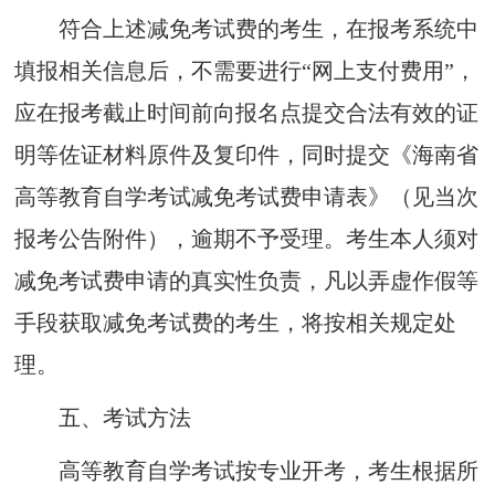
符合上述
减免考试费
的
考生
，在报
考
系
统中
填报相关信息后
，不
需要
进行“网
上支付费
用”
，
应在报考
截止
时间前向
报名点
提交
合法有效的
证
明
等佐证
材料原
件及复印件
，同
时提交《
海
南省
高等教育自学考试
减
免考试费申请表》
（
见当
次
报考公告
附
件）
，
逾期不予受理
。考生
本人须对
减免考试费申请的真实性负责
，凡
以
弄
虚
作
假等
手段获取减免
考试
费的考生，
将按相
关规定处
理。
五
、
考试方法
高等教育自学考试按专业开考，考生根据所