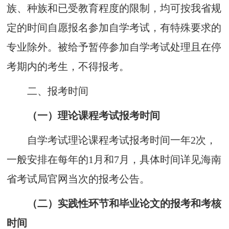
族、种族和已受教育程度的限制，均可按我省规
定的时间自
愿
报名参加自学考试，有特殊要求的
专业除外。被给予暂停参加自学考试处理且在停
考期内的考生，不得报考。
二
、
报
考时间
（一）
理论课程考试
报考时间
自学考试理论课程考试报考时间一年2次，
一般安排在每年的1月和
7
月，
具体时间详见海
南
省考试局官
网当次的报
考公告。
（二）
实践性环节和
毕业论文
的报考和考核
时间