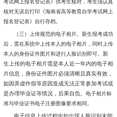
考试网上报名登记表》供考生核对，考生须认真
核对无误后打印
《海南省高等教育自学考试网上
报名登记表》自行
存档
。
（三）
上传
规范的电子
相片。
新
生报
考成功
后
，
需在
系统
中上
传
本人的电子相片
，
同时上传
新
本
人的身份证
件
图
片和进行
人脸识
别即可。
生上
传的
电子相片需
是本人近一年内的
电子相
片信息，身份证件
图片必须清晰且
真实有效，
如
因弄虚作假等原
因
造成
无法
正常
参加考试或
是
办理毕
业证等
情况
，后果
自
负。
电子
相片
标
准与
毕
业证
书电
子
注册
图像要求
相同。
电子信息上传过程中如出现人脸识别未能