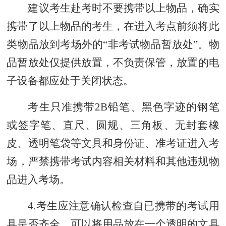
建议考生赴考时不要携带以上物品，确实
携带了以上物品的考生，在进入考点前须将此
类物品
放到考场外的
“非考试物品暂放处”
。
物
品暂放处仅提供放置，不负责保管，
放置
的电
子设备都应
处于
关闭
状态
。
考生只准携带
2B铅笔、黑色字迹的钢笔
或签字笔、直尺、圆规、三角板、无封套橡
皮、透明笔袋等文具
和身份证、准考证进入考
场
，严禁携带考试内容相关材料和其他违规物
品进入考场
。
4.考生应注意确认检查自已携带的考试用
具是否齐全，可以将用品放在一个透明的文具