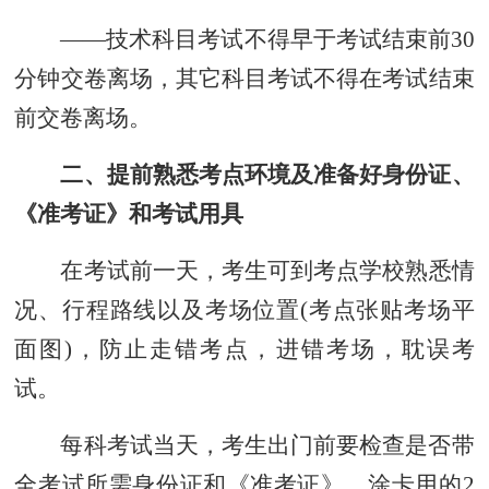
——
技术科
目
考试
不得早于考试结束
前
30
分钟
交卷离场，
其它科目考试
不得在考试
结束
前交卷离场
。
二、提前熟悉考点环境及准备好身份证、
《准考证》和考试用具
在考试前一天，
考生可
到考点学校熟悉情
况、行程路线以及考场位置(考点张贴考场平
面图)，防止走错考点，进错考场，耽误考
试。
每科考试当天，考生出门前要检查是否带
全考试所需身份证和《准考证》，涂卡用的
2