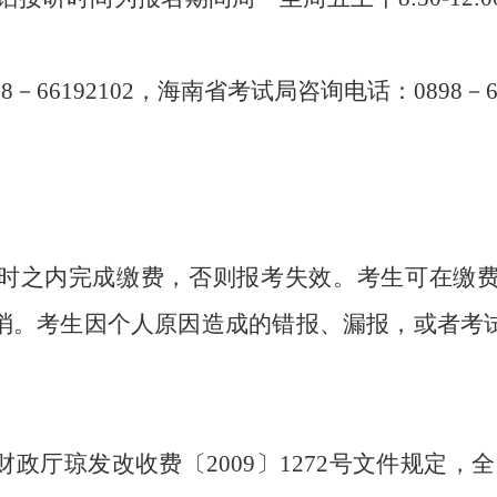
66192102
，
海南省考试局咨询电话：0898－6
小时之内
完成缴费
，
否则报考失效
。
考生可在缴
消。考生因个人原因造成的错报、漏报，或者考
财政厅琼发改收费〔20
09
〕1272号文件规定，