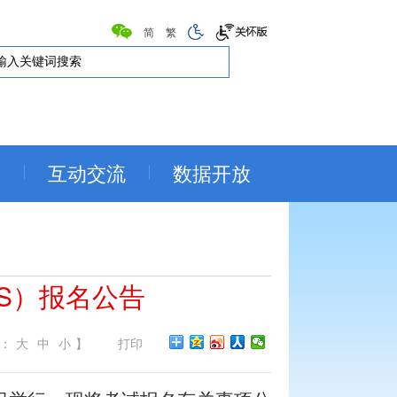
简
繁
务
互动交流
数据开放
TS）报名公告
：
大
中
小
】
打印