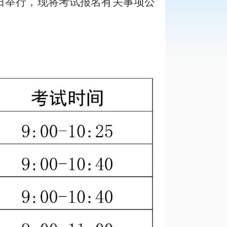
日
举行
，
现将
考试报名
有关事项公