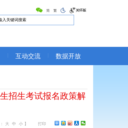
简
繁
务
互动交流
数据开放
究生招生考试报名政策解
：
大
中
小
】
打印